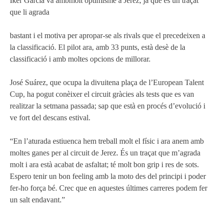
Iker García va ambmolt optimisme a Jerez, ja que és un traçat
que li agrada
bastant i el motiva per apropar-se als rivals que el precedeixen a
la classificació. El pilot ara, amb 33 punts, està desè de la
classificació i amb moltes opcions de millorar.
José Suárez, que ocupa la divuitena plaça de l’European Talent
Cup, ha pogut conèixer el circuit gràcies als tests que es van
realitzar la setmana passada; sap que està en procés d’evolució i
ve fort del descans estival.
“En l’aturada estiuenca hem treball molt el físic i ara anem amb
moltes ganes per al circuit de Jerez. És un traçat que m’agrada
molt i ara està acabat de asfaltat; té molt bon grip i res de sots.
Espero tenir un bon feeling amb la moto des del principi i poder
fer-ho força bé. Crec que en aquestes últimes carreres podem fer
un salt endavant.”