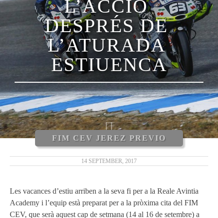
L’ACCIÓ​ ​
DESPRÉS​ ​DE​ ​
L’ATURADA​ ​
ESTIUENCA
FIM CEV JEREZ PREVIO
14 SEPTEMBER, 2017
Les vacances d’estiu arriben a la seva fi per a la Reale Avintia
Academy i l’equip està preparat per a la pròxima cita del FIM
CEV, que serà aquest cap de setmana (14 al 16 de setembre) a