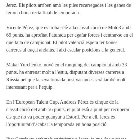
Jerez. Els pilots arriben amb les piles recarregades i les ganes de
fer una bona recta final de temporada.
Vicente Pérez, que es troba setè a la classificació de Moto3 amb
65 punts, ha aprofitat l’aturada per agafar forces i centrar-se en el
que falta de campionat. El pilot valencià espera fer bones
carreres al traçat andalús, i així escalar posicions a la general.
Makar Yurchenko, novè en el rànquing del campionat amb 33
punts, ha entrenat molt a l’estiu, disputant diverses carreres a
Rússia pel que la seva tornada post vacances serà també molt
interessant per a l’equip.
En l’European Talent Cup, Andreas Pérez és cinquè de la
classificació del amb 56 punts; el pilot està a punt per recuperar
els que no va poder guanyar a Estoril. Per a ell, Jerez és
l’oportunitat d’acabar la temporada en bona posició.