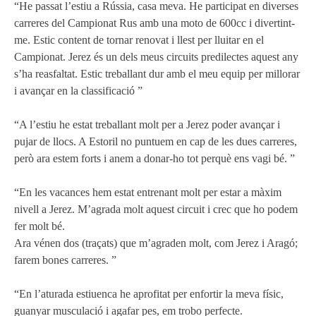
“He passat l’estiu a Rússia, casa meva. He participat en diverses
carreres del Campionat Rus amb una moto de 600cc i divertint-
me. Estic content de tornar renovat i llest per lluitar en el
Campionat. Jerez és un dels meus circuits predilectes aquest any
s’ha reasfaltat. Estic treballant dur amb el meu equip per millorar
i avançar en la classificació ”
“A l’estiu he estat treballant molt per a Jerez poder avançar i
pujar de llocs. A Estoril no puntuem en cap de les dues carreres,
però ara estem forts i anem a donar-ho tot perquè ens vagi bé. ”
“En les vacances hem estat entrenant molt per estar a màxim
nivell a Jerez. M’agrada molt aquest circuit i crec que ho podem
fer molt bé.
Ara vénen dos (traçats) que m’agraden molt, com Jerez i Aragó;
farem bones carreres. ”
“En l’aturada estiuenca he aprofitat per enfortir la meva físic,
guanyar musculació i agafar pes, em trobo perfecte.