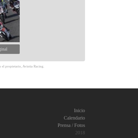
ginal
 el propietario, Avintia Racing.
Inicio
Calendario
Prensa / Fotos
2018