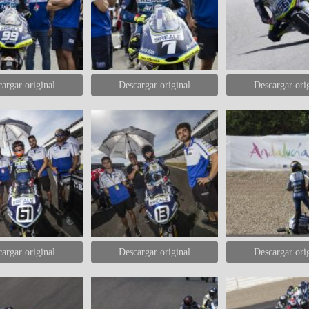
argar original
Descargar original
Descargar ori
argar original
Descargar original
Descargar ori