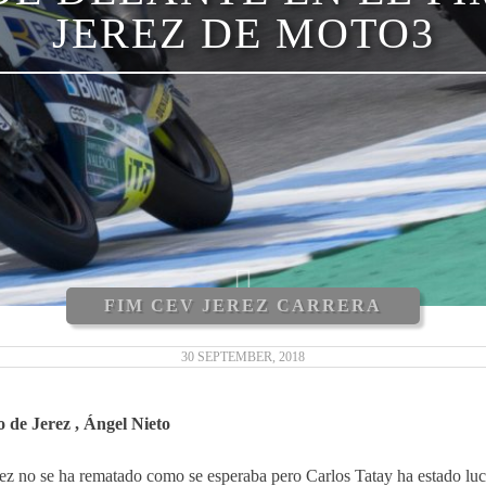
JEREZ DE MOTO3
FIM CEV JEREZ CARRERA
30 SEPTEMBER, 2018
 de Jerez , Ángel Nieto
ez no se ha rematado como se esperaba pero Carlos Tatay ha estado lu