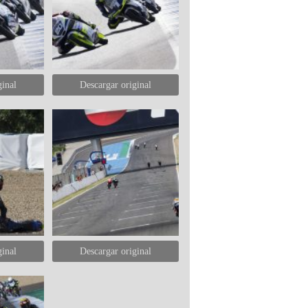
ginal
Descargar original
ginal
Descargar original