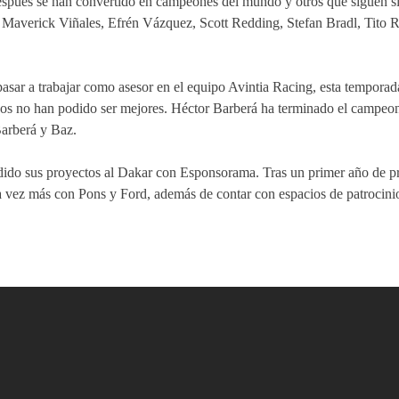
spués se han convertido en campeones del mundo y otros que siguen si
 Maverick Viñales, Efrén Vázquez, Scott Redding, Stefan Bradl, Tito 
pasar a trabajar como asesor en el equipo Avintia Racing, esta temporada
s no han podido ser mejores. Héctor Barberá ha terminado el campeon
Barberá y Baz.
do sus proyectos al Dakar con Esponsorama. Tras un primer año de pr
 vez más con Pons y Ford, además de contar con espacios de patrocini