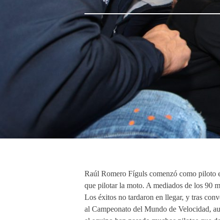
Raúl Romero Fíguls comenzó como piloto en
que pilotar la moto. A mediados de los 90 
Los éxitos no tardaron en llegar, y tras co
al Campeonato del Mundo de Velocidad, aun