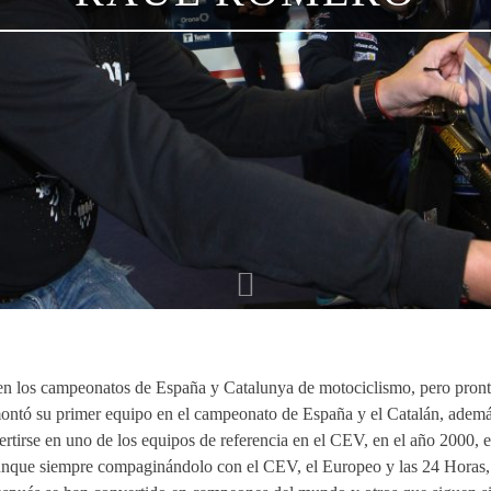
 los campeonatos de España y Catalunya de motociclismo, pero pronto 
montó su primer equipo en el campeonato de España y el Catalán, adem
nvertirse en uno de los equipos de referencia en el CEV, en el año 2000
que siempre compaginándolo con el CEV, el Europeo y las 24 Horas, d