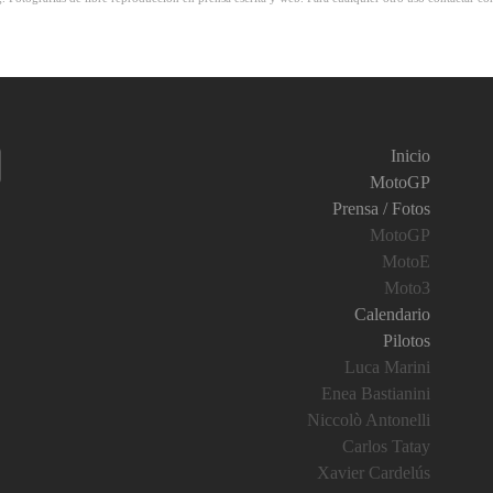
Inicio
MotoGP
Prensa / Fotos
MotoGP
MotoE
Moto3
Calendario
Pilotos
Luca Marini
Enea Bastianini
Niccolò Antonelli
Carlos Tatay
Xavier Cardelús