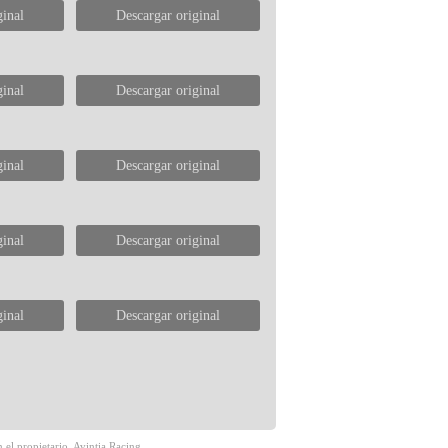
ginal
Descargar original
ginal
Descargar original
ginal
Descargar original
ginal
Descargar original
ginal
Descargar original
 el propietario, Avintia Racing.