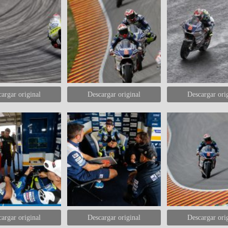
argar original
Descargar original
Descargar ori
argar original
Descargar original
Descargar ori