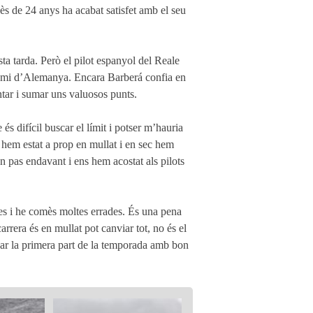
ncès de 24 anys ha acabat satisfet amb el seu
a tarda. Però el pilot espanyol del Reale
remi d’Alemanya. Encara Barberá confia en
untar i sumar uns valuosos punts.
s difícil buscar el límit i potser m’hauria
 hem estat a prop en mullat i en sec hem
n pas endavant i ens hem acostat als pilots
nes i he comès moltes errades. És una pena
arrera és en mullat pot canviar tot, no és el
bar la primera part de la temporada amb bon