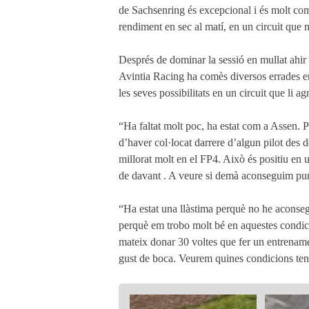
de Sachsenring és excepcional i és molt compl
rendiment en sec al matí, en un circuit que no
Després de dominar la sessió en mullat ahir
Avintia Racing ha comès diversos errades e
les seves possibilitats en un circuit que li 
“Ha faltat molt poc, ha estat com a Assen. Pe
d’haver col·locat darrere d’algun pilot des 
millorat molt en el FP4. Això és positiu en 
de davant . A veure si demà aconseguim puntu
“Ha estat una llàstima perquè no he aconseg
perquè em trobo molt bé en aquestes condicion
mateix donar 30 voltes que fer un entrename
gust de boca. Veurem quines condicions te