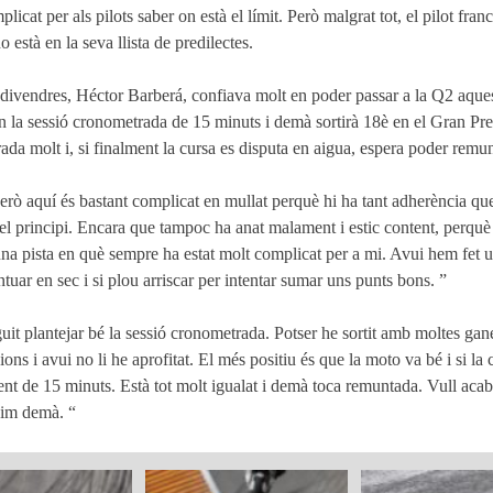
icat per als pilots saber on està el límit. Però malgrat tot, el pilot fra
 està en la seva llista de predilectes.
 divendres, Héctor Barberá, confiava molt en poder passar a la Q2 aquest
n la sessió cronometrada de 15 minuts i demà sortirà 18è en el Gran P
agrada molt i, si finalment la cursa es disputa en aigua, espera poder rem
rò aquí és bastant complicat en mullat perquè hi ha tant adherència que é
del principi. Encara que tampoc ha anat malament i estic content, perquè
una pista en què sempre ha estat molt complicat per a mi. Avui hem fet u
ar en sec i si plou arriscar per intentar sumar uns punts bons. ”
uit plantejar bé la sessió cronometrada. Potser he sortit amb moltes ga
s i avui no li he aprofitat. El més positiu és que la moto va bé i si la c
nt de 15 minuts. Està tot molt igualat i demà toca remuntada. Vull aca
nim demà. “