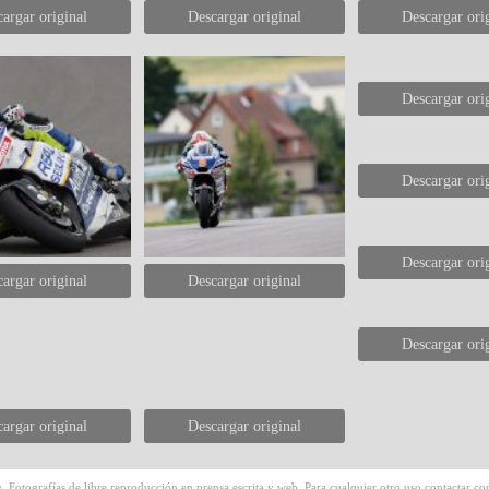
argar original
Descargar original
Descargar ori
Descargar ori
Descargar ori
Descargar ori
argar original
Descargar original
Descargar ori
argar original
Descargar original
 Fotografías de libre reproducción en prensa escrita y web. Para cualquier otro uso contactar con