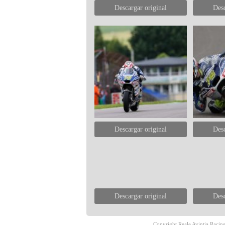
Descargar original
Desc
Descargar original
Desc
Descargar original
Desc
Copyright Reale Avintia Racing.