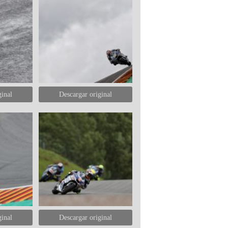
ginal
Descargar original
ginal
Descargar original