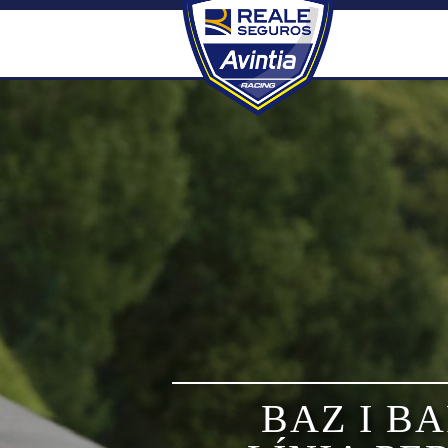
Skip
to
content
BAZ I B