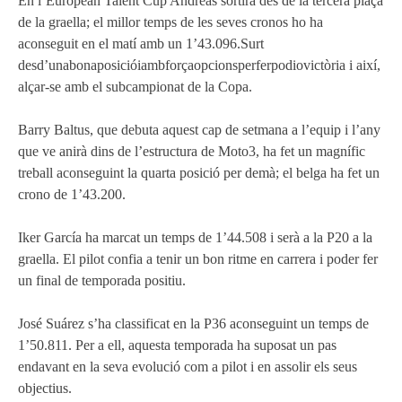
En l’European Talent Cup Andreas sortirà des de la tercera plaça
de la graella; el millor temps de les seves cronos ho ha
aconseguit en el matí amb un 1’43.096.Surt
desd’unabonaposicióiambforçaopcionsperferpodiovictòria i així,
alçar-se amb el subcampionat de la Copa.
Barry Baltus, que debuta aquest cap de setmana a l’equip i l’any
que ve anirà dins de l’estructura de Moto3, ha fet un magnífic
treball aconseguint la quarta posició per demà; el belga ha fet un
crono de 1’43.200.
Iker García ha marcat un temps de 1’44.508 i serà a la P20 a la
graella. El pilot confia a tenir un bon ritme en carrera i poder fer
un final de temporada positiu.
José Suárez s’ha classificat en la P36 aconseguint un temps de
1’50.811. Per a ell, aquesta temporada ha suposat un pas
endavant en la seva evolució com a pilot i en assolir els seus
objectius.