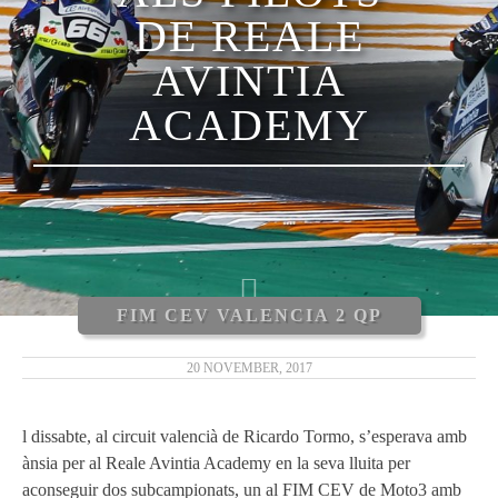
DE REALE
AVINTIA
ACADEMY
FIM CEV VALENCIA 2 QP
20 NOVEMBER, 2017
l dissabte, al circuit valencià de Ricardo Tormo, s’esperava amb
ànsia per al Reale Avintia Academy en la seva lluita per
aconseguir dos subcampionats, un al FIM CEV de Moto3 amb