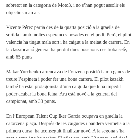
sobretot en la categoria de Moto3, i no s’han pogut assolir els
objectius marcats.
Vicente Pérez partia des de la quarta posició a la graella de
sortida i amb moltes esperances posades en el podi. Però, el pilot
valencià ha tingut mala sort i ha caigut a la meitat de carrera. En
la classificació general ha perdut dues posicions i es troba setè,
amb 65 punts.
Makar Yurchenko arrencava de l’onzena posició i amb ganes de
treure l’espineta i poder fer una bona carrera. El pilot kazakh
també ha estat protagonista d’una caiguda que li ha impedit
poder acabar la bona feina. Ara està novè a la general del
campionat, amb 33 punts.
En l’European Talent Cup Iker García ocupava en graella la
catorzena plaça. Després de les caigudes i bandera vermella a la
primera cursa, ha aconseguit finalitzar novè. A la segona s’ha