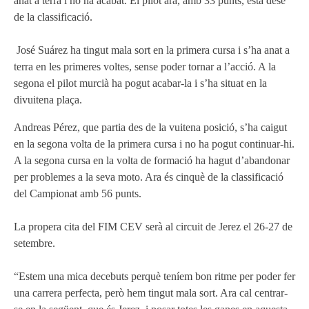
anat a terra i no ha acabat. El pilot ara, amb 33 punts, està desè
de la classificació.
José Suárez ha tingut mala sort en la primera cursa i s’ha anat a
terra en les primeres voltes, sense poder tornar a l’acció. A la
segona el pilot murcià ha pogut acabar-la i s’ha situat en la
divuitena plaça.
Andreas Pérez, que partia des de la vuitena posició, s’ha caigut
en la segona volta de la primera cursa i no ha pogut continuar-hi.
A la segona cursa en la volta de formació ha hagut d’abandonar
per problemes a la seva moto. Ara és cinquè de la classificació
del Campionat amb 56 punts.
La propera cita del FIM CEV serà al circuit de Jerez el 26-27 de
setembre.
“Estem una mica decebuts perquè teníem bon ritme per poder fer
una carrera perfecta, però hem tingut mala sort. Ara cal centrar-