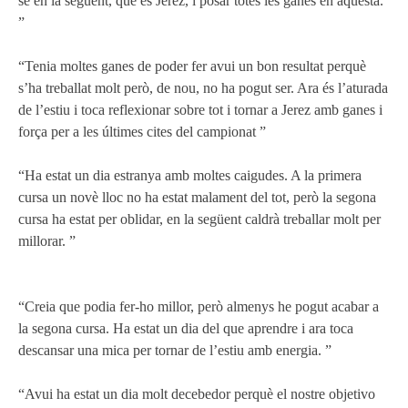
se en la següent, que és Jerez, i posar totes les ganes en aquesta.
”
“Tenia moltes ganes de poder fer avui un bon resultat perquè
s’ha treballat molt però, de nou, no ha pogut ser. Ara és l’aturada
de l’estiu i toca reflexionar sobre tot i tornar a Jerez amb ganes i
força per a les últimes cites del campionat ”
“Ha estat un dia estranya amb moltes caigudes. A la primera
cursa un novè lloc no ha estat malament del tot, però la segona
cursa ha estat per oblidar, en la següent caldrà treballar molt per
millorar. ”
“Creia que podia fer-ho millor, però almenys he pogut acabar a
la segona cursa. Ha estat un dia del que aprendre i ara toca
descansar una mica per tornar de l’estiu amb energia. ”
“Avui ha estat un dia molt decebedor perquè el nostre objetivo