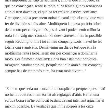
més important del cap de setmana i, amb el que em quedo, és
que he començat a sentir la moto hi ha tenir algunes sensacions
amb el tren davanter, el que ha fet créixer la meva confiança.
Crec que a poc a poc anem trobat el camí amb el canvi que vam
fer de divendres a dissabte. Modifiquem la meva posició sobre
de la moto per carregar més pes davant i poder sentir millor la
roda i ara vaig més còmode. Fa dues carreres m’era impossible
seguir Redding, o fins i tot al meu company Loris, i avui he fet
tota la cursa amb ells. Demà tenim un dia de test que ens fa
moltíssima falta i treballarem dur per començar a dominar la
moto. Les últimes voltes amb Loris han estat molt boniques,
m’agrada barallar amb ell, perquè tot i que amb el teu company
sempre has de tenir més cura, ha estat molt divertit. ”
“Sabíem que seria una cursa molt complicada perquè aquest matí
no hem trobat res i hem tornat als reglatges d’ahir. He fet una
sortida bona i m’he col·locat bastant davant intentant aguantar el
màxim possible. La veritat és que m’he sorprès a les onze