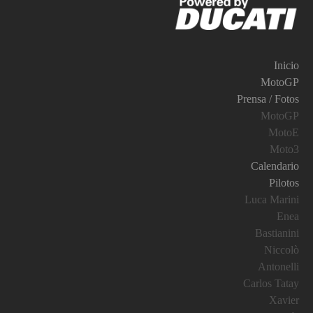
Inicio
MotoGP
Prensa / Fotos
MotoGP
MotoE
Moto3
Calendario
Pilotos
Luca Marini
Enea
Bastianini
Niccolò
Antonelli
Carlos Tatay
Xavier