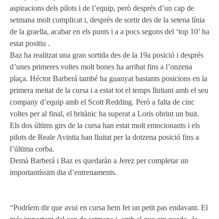
aspiracions dels pilots i de l’equip, però després d’un cap de
MOTOE 2019
setmana molt complicat i, després de sortir des de la setena línia
de la graella, acabar en els punts i a a pocs segons del ‘top 10’ ha
MOTOGP 2018
estat positiu .
Baz ha realitzat una gran sortida des de la 19a posició i després
MOTO3 2018
d’unes primeres voltes molt bones ha arribat fins a l’onzena
plaça. Héctor Barberá també ha guanyat bastants posicions en la
TEMPORADA 2017
primera meitat de la cursa i a estat tot el temps lluitant amb el seu
company d’equip amb el Scott Redding. Però a falta de cinc
voltes per al final, el britànic ha superat a Loris obrint un buit.
Els dos últims girs de la cursa han estat molt emocionants i els
pilots de Reale Avintia han lluitat per la dotzena posició fins a
l’última corba.
Demà Barberá i Baz es quedaràn a Jerez per completar un
importantíssim dia d’entrenaments.
“Podríem dir que avui en cursa hem fet un petit pas endavant. El