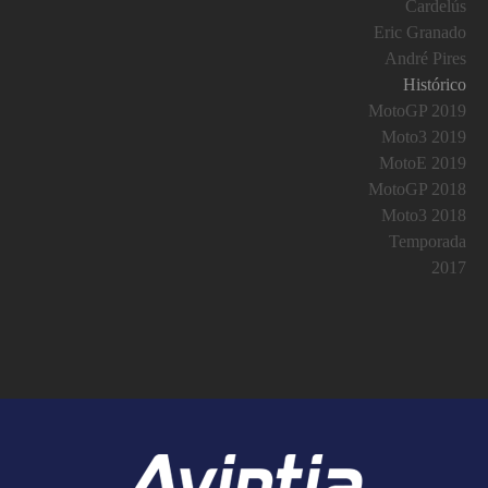
Cardelús
Eric Granado
André Pires
Histórico
MotoGP 2019
Moto3 2019
MotoE 2019
MotoGP 2018
Moto3 2018
Temporada
2017