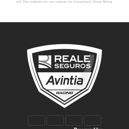
web. Para cualquier otro uso contactar con el propietario, Avintia Racing.