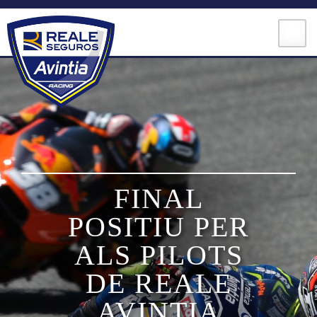
Skip
to
content
MOTOGP
FINAL
MOTOE
POSITIU PER
MOTO3
ALS PILOTS
DE REALE
AVINTIA