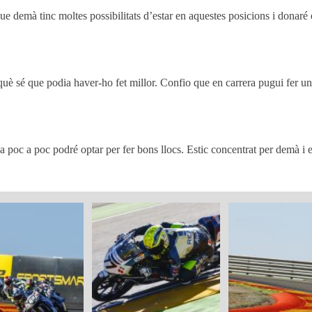
que demà tinc moltes possibilitats d’estar en aquestes posicions i dona
uè sé que podia haver-ho fet millor. Confio que en carrera pugui fer una
 poc a poc podré optar per fer bons llocs. Estic concentrat per demà i espe