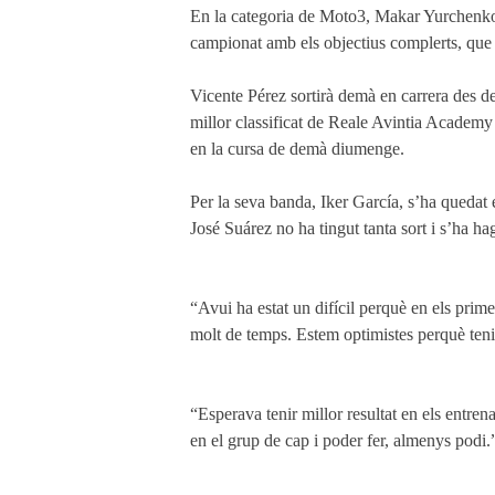
En la categoria de Moto3, Makar Yurchenko ha
campionat amb els objectius complerts, que 
Vicente Pérez sortirà demà en carrera des de l
millor classificat de Reale Avintia Academy h
en la cursa de demà diumenge.
Per la seva banda, Iker García, s’ha quedat en
José Suárez no ha tingut tanta sort i s’ha 
“Avui ha estat un difícil perquè en els pri
molt de temps. Estem optimistes perquè tenim
“Esperava tenir millor resultat en els entren
en el grup de cap i poder fer, almenys podi.