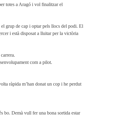
 totes a Aragó i vol finalitzar el
 el grup de cap i optar pels llocs del podi. El
r i està disposat a lluitar per la victòria
 carrera.
desenvolupament com a pilot.
volta ràpida m’han donat un cop i he perdut
 és bo. Demà vull fer una bona sortida estar