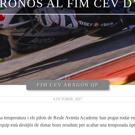
RONOS​ ​AL​ ​FIM​ ​CEV​
FIM CEV ARAGÓN QP
8 OCTOBER, 2017
a temperatura i els pilots de Reale Avintia Academy han pogut rodar en 
equip està desitjós de donar bons resultats per acabar una temporada òp