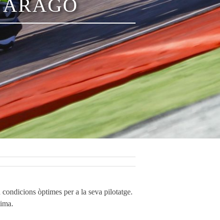
 ​D’ARAGÓ
condicions òptimes per a la seva pilotatge.
tima.