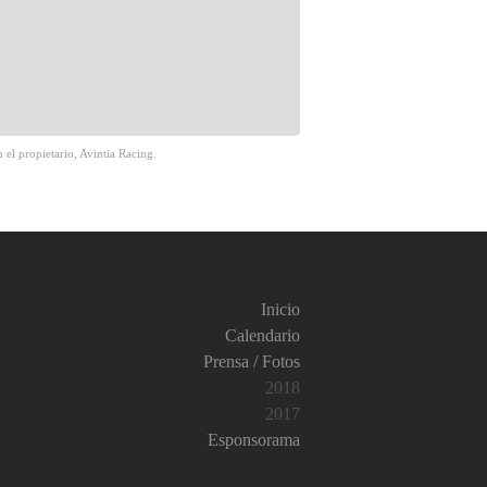
 el propietario, Avintia Racing.
Inicio
Calendario
Prensa / Fotos
2018
2017
Esponsorama