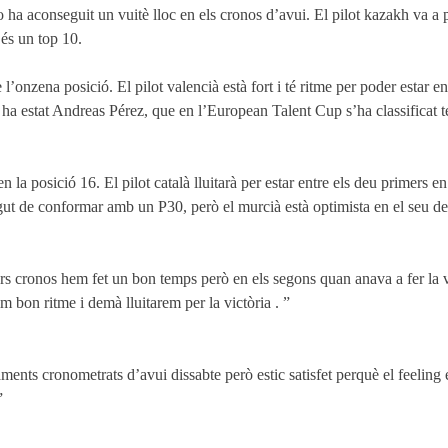
 aconseguit un vuitè lloc en els cronos d’avui. El pilot kazakh va a per
és un top 10.
’onzena posició. El pilot valencià està fort i té ritme per poder estar en
a estat Andreas Pérez, que en l’European Talent Cup s’ha classificat terce
 la posició 16. El pilot català lluitarà per estar entre els deu primers en
hagut de conformar amb un P30, però el murcià està optimista en el seu 
mers cronos hem fet un bon temps però en els segons quan anava a fer la 
 bon ritme i demà lluitarem per la victòria . ”
aments cronometrats d’avui dissabte però estic satisfet perquè el feeling
”