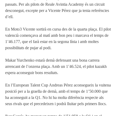
passats. Per als pilots de Reale Avintia Academy és un circuit
desconegut, excepte per a Vicente Pérez que ja tenia referències
d’ell.
En Moto3 Vicente sortirà en cursa des de la quarta plaça. El pilot
valencià començava al matí amb bon peu i marcava el temps de
1’46.177, que el farà estar en la segona línia i amb moltes
possibilitats de pujar al podi.
Makar Yurchenko estarà demà defensant una bona carrera
arrencant de l’onzena plaça. Amb un 1’46.524, el pilot kazakh
espera aconseguir bons resultats.
En l’European Talent Cup Andreas Pérez aconsegueix la vuitena
posició per a la graella de demà, amb el temps de 1’50.000 que
ha aconseguit a la Q1. No hi ha molta diferència respecte als
seus rivals que el precedeixen i podrà lluitar pels primers llocs.