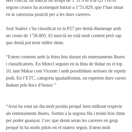
Iker García, ha marcat un temps de 1’51.958 a la Q1 i en el
segons cronos ha aconseguit baixar a 1’51.829, que l’han situat
en la catorzena posició per a les dues carreres.
José Suárez s’ha classificat en la P27 per demà diumenge amb
un crono de 1’56.805. El murcià no està molt content però sap
que demà pot tenir millor ritme.
“Estem contents amb la feina feta durant els entrenaments lliures
i classificatoris. En Moto3 seguim en la línia de lluitar en el top
10, tant Makar com Vicente i amb possibilitats serioses de repetir
podi. En l’ETC, categoria igualadíssima, on esperem dues curses
lluitant pels llocs d’honor ”
“Avui ha estat un dia molt positiu perquè hem millorat respecte
als entrenaments lliures. Sortim a la segona fila i tenim bon ritme
per poder guanyar. Crec que demà seran les carreres en grup
perquè hi ha molts pilots en el mateix segon. Estem molt