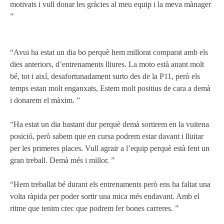
motivats i vull donar les gràcies al meu equip i la meva mànager
”
“Avui ha estat un dia bo perquè hem millorat comparat amb els
dies anteriors, d’entrenaments lliures. La moto està anant molt
bé, tot i així, desafortunadament surto des de la P11, però els
temps estan molt enganxats, Estem molt positius de cara a demà
i donarem el màxim. ”
“Ha estat un dia bastant dur perquè demà sortirem en la vuitena
posició, però sabem que en cursa podrem estar davant i lluitar
per les primeres places. Vull agrair a l’equip perquè està fent un
gran treball. Demà més i millor. ”
“Hem treballat bé durant els entrenaments però ens ha faltat una
volta ràpida per poder sortir una mica més endavant. Amb el
ritme que tenim crec que podrem fer bones carreres. ”