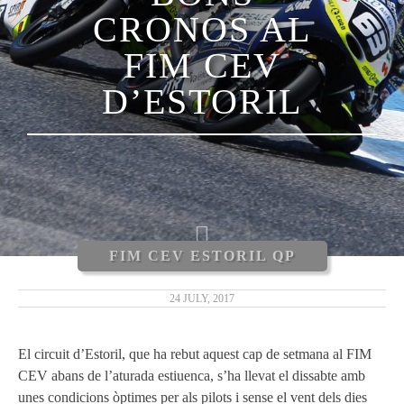
CRONOS AL
FIM CEV
D’ESTORIL
FIM CEV ESTORIL QP
24 JULY, 2017
El circuit d’Estoril, que ha rebut aquest cap de setmana al FIM
CEV abans de l’aturada estiuenca, s’ha llevat el dissabte amb
unes condicions òptimes per als pilots i sense el vent dels dies