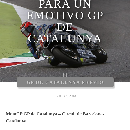
PARA UN
LUCA MARINI
EMOTIVO GP
ENEA BASTIANINI
DE
NICCOLÒ ANTONELLI
CATALUNYA
CARLOS TATAY
XAVIER CARDELÚS
ERIC GRANADO
GP DE CATALUNYA PREVIO
ANDRÉ PIRES
13 JUNE, 2018
MOTOGP 2019
MotoGP GP de Catalunya – Circuit de Barcelona-
Catalunya
MOTO3 2019