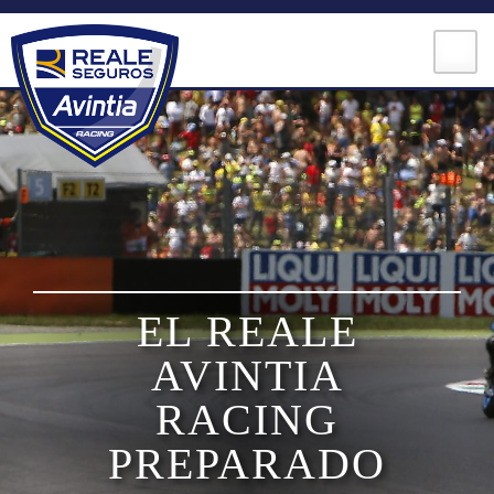
Skip
to
content
MOTOGP
EL REALE
MOTOE
AVINTIA
MOTO3
RACING
PREPARADO