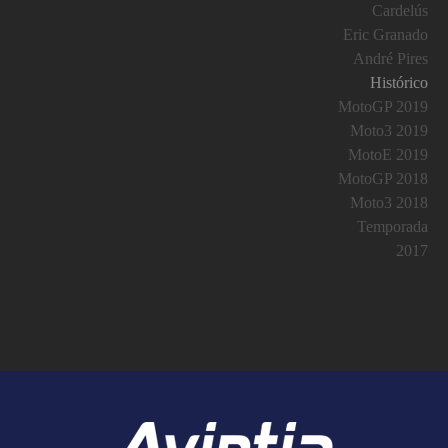
Cardelús
Eric Granado
André Pires
Histórico
MotoGP 2019
Moto3 2019
MotoE 2019
MotoGP 2018
Moto3 2018
Temporada
2017