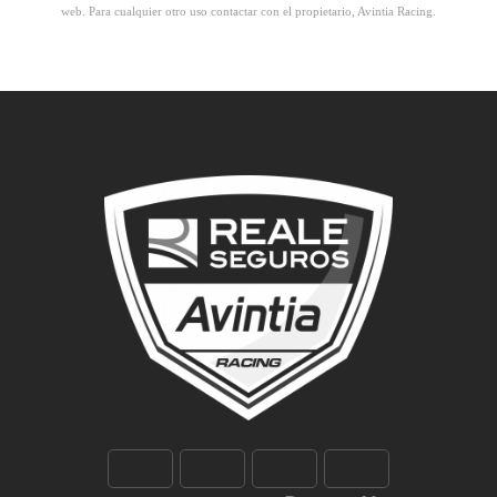
web. Para cualquier otro uso contactar con el propietario, Avintia Racing.