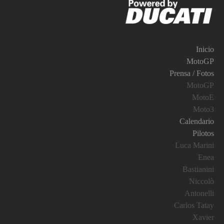
Inicio
MotoGP
Prensa / Fotos
MotoGP
MotoE
Moto3
Calendario
Pilotos
Luca Marini
Enea
Bastianini
Niccolò
Antonelli
Carlos Tatay
Xavier