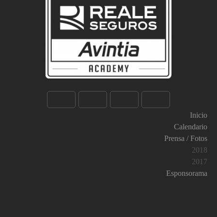
Inicio
Calendario
Prensa / Fotos
2018
2017
Esponsorama