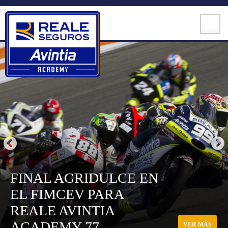
Skip
to
content
2018
2017
FINAL AGRIDULCE EN
EL FIMCEV PARA
REALE AVINTIA
ACADEMY 77
VER MÁS