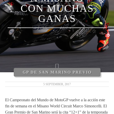
CON MUCHAS
LUCA MARINI
GANAS
ENEA BASTIANINI
NICCOLÒ ANTONELLI
CARLOS TATAY
XAVIER CARDELÚS
ERIC GRANADO
GP DE SAN MARINO PREVIO
ANDRÉ PIRES
5 SEPTEMBER, 2017
MOTOGP 2019
El Campeonato del Mundo de MotoGP vuelve a la acción este
fin de semana en el Misano World Circuit Marco Simoncelli. El
MOTO3 2019
Gran Premio de San Marino será la cita “12+1” de la temporada