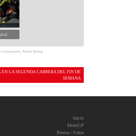
ginal
 el propietario, Avintia Racing.
A EN LA SEGUNDA CARRERA DEL FIN DE
SEMANA
Inicio
MotoGP
Prensa / Fotos