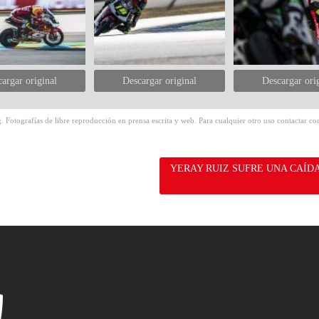
argar original
Descargar original
Descargar ori
 Fotografías de libre reproducción en prensa escrita y web. Para cualquier otro uso contactar con
YERAY RUIZ SUFRE UNA CAÍD