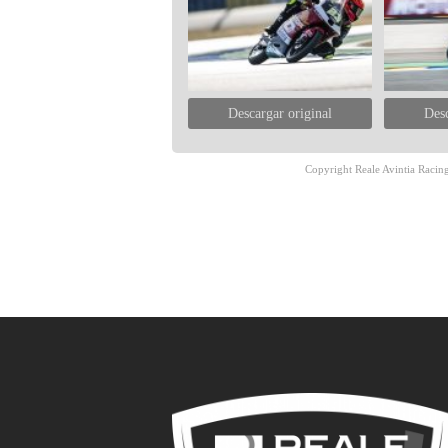
Descargar original
Desc
Copyright Reale Avintia Racing.
Navegación
de
entradas