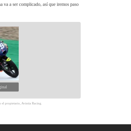
na va a ser complicado, así que iremos paso
ginal
 el propietario, Avintia Racing.