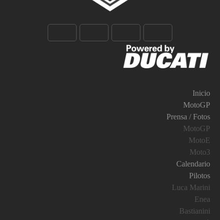
Inicio
MotoGP
Prensa / Fotos
MotoGP
MotoE
Moto3
Calendario
Pilotos
Luca Marini
Enea
Bastianini