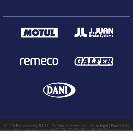
©2026 Esponsorama, S.L.U. |
Política de privacidad
|
Aviso legal
| Powered by
Motorbike Magazine
|
Desarrollo web por
Ride Thru Media, S.L.