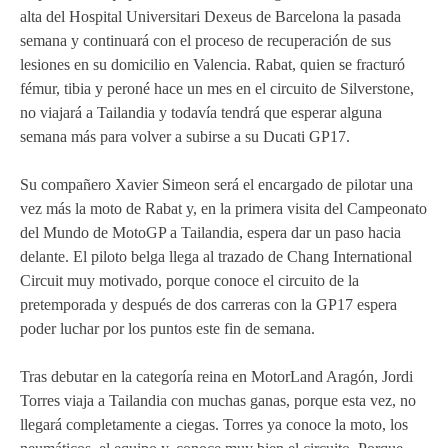
alta del Hospital Universitari Dexeus de Barcelona la pasada
MOTOE 2019
semana y continuará con el proceso de recuperación de sus
lesiones en su domicilio en Valencia. Rabat, quien se fracturó
MOTOGP 2018
fémur, tibia y peroné hace un mes en el circuito de Silverstone,
no viajará a Tailandia y todavía tendrá que esperar alguna
MOTO3 2018
semana más para volver a subirse a su Ducati GP17.
TEMPORADA 2017
Su compañero Xavier Simeon será el encargado de pilotar una
vez más la moto de Rabat y, en la primera visita del Campeonato
del Mundo de MotoGP a Tailandia, espera dar un paso hacia
delante. El piloto belga llega al trazado de Chang International
Circuit muy motivado, porque conoce el circuito de la
pretemporada y después de dos carreras con la GP17 espera
poder luchar por los puntos este fin de semana.
Tras debutar en la categoría reina en MotorLand Aragón, Jordi
Torres viaja a Tailandia con muchas ganas, porque esta vez, no
llegará completamente a ciegas. Torres ya conoce la moto, los