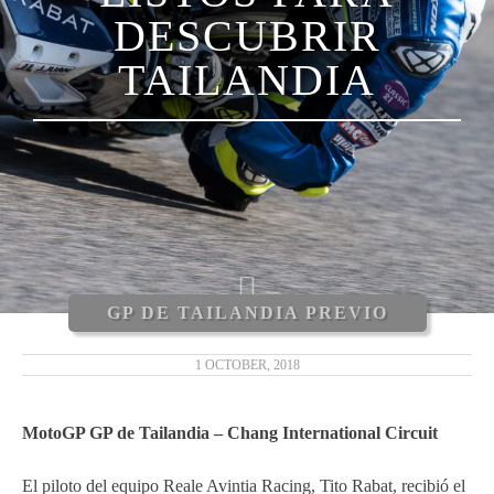
DESCUBRIR
LUCA MARINI
TAILANDIA
ENEA BASTIANINI
NICCOLÒ ANTONELLI
CARLOS TATAY
XAVIER CARDELÚS
ERIC GRANADO
GP DE TAILANDIA PREVIO
ANDRÉ PIRES
1 OCTOBER, 2018
MOTOGP 2019
MotoGP GP de Tailandia – Chang International Circuit
MOTO3 2019
El piloto del equipo Reale Avintia Racing, Tito Rabat, recibió el