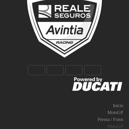
Inicio
MotoGP
Prensa / Fotos
MotoGP