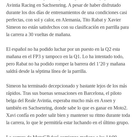
Avintia Racing en Sachsenring. A pesar de haber disfrutado
MOTOE 2019
durante los dos días de entrenamientos de una condiciones casi
perfectas, con sol y calor, en Alemania, Tito Rabat y Xavier
MOTOGP 2018
Simeon no están satisfechos con su clasificación en parrilla para
la carrera a 30 vueltas de mañana.
MOTO3 2018
El español no ha podido luchar por un puesto en la Q2 esta
TEMPORADA 2017
mañana en el FP3 y tampoco en la Q1. Lo ha intentado todo,
pero Rabat no ha podido romper la barrera del 1’20 y mañana
saldrá desde la séptima línea de la parrilla.
Simeon ha terminado decepcionado y bastante lejos de los más
rápidos. Tras sus buenas sensaciones en Barcelona, el piloto
belga del Reale Avintia, esperaba mucho más en Assen y
también en Sachsenring, donde sabe lo que es ganar en Moto2.
Xavi confía en poder salir bien y mantener su ritmo durante toda
la carrera, lo que le permitiría estar luchando en el último grupo.