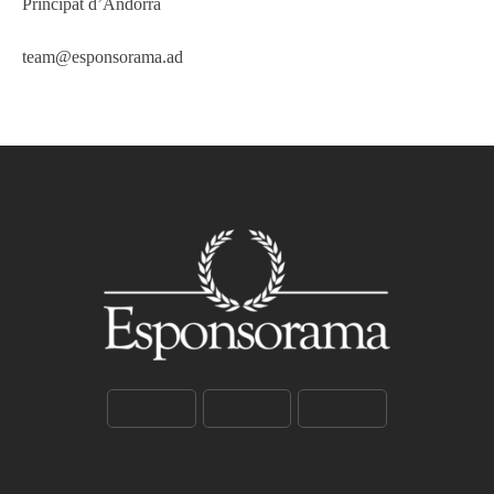
Principat d’Andorra
team@esponsorama.ad