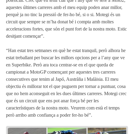
potencial. Crec que en tenir clar que l’any que ve seré a Moto2,
aquestes últimes carreres amb el meu equip poden anar millor,
perquè ja no tinc la pressió de fer-ho bé, si o si. Motegi és un
circuit que sempre se m’ha donat bé i compta amb moltes
acceleracions fortes, que són el punt fort de la nostra moto. Estic
desitjant començar”.
“Han estat tres setmanes en què he estat tranquil, però alhora he
estat treballant per buscar les millors opcions per a l’any que ve
en Superbike. Però ara toca centrar-se en el que queda de
campionat a MotoGP començant per aquestes tres carreres
consecutives que tenim al Japó, Austràlia i Malàisia. El meu
objectiu és millorar tot el que puguem per tornar a puntuar, cosa
que no hem aconseguit en les dues últimes carreres. Motegi crec
que és un circuit que ens pot anar força bé per les
característiques de la nostra moto. Veurem com està el temps
però arribo amb confiança a poder fer-ho bé”.