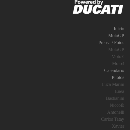
Inicio
MotoGP
Prensa / Fotos
MotoGP
MotoE
Moto3
Calendario
Pilotos
Luca Marini
Enea
Bastianini
Niccolò
Antonelli
Carlos Tatay
Xavier