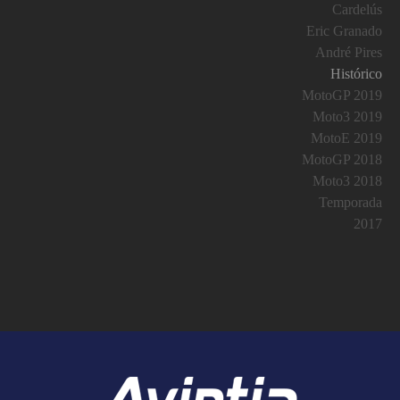
Cardelús
Eric Granado
André Pires
Histórico
MotoGP 2019
Moto3 2019
MotoE 2019
MotoGP 2018
Moto3 2018
Temporada
2017