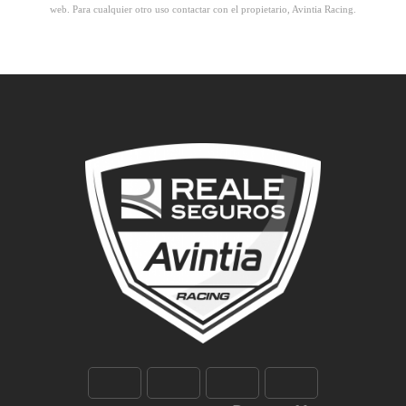
web. Para cualquier otro uso contactar con el propietario, Avintia Racing.