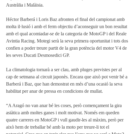
Austràlia i Malàisia.
MOTOE 2019
Héctor Barberá i Loris Baz afronten el final del campionat amb
MOTOGP 2018
molta il·lusió i amb el ferm objectiu d’aconseguir un bon resultat
amb el qual acomiadar-se de la categoria de MotoGP i del Reale
MOTO3 2018
Avintia Racing. Motegi serà la seva primera oportunitat i tots dos
confien a poder treure partit de la gran potència del motor V4 de
TEMPORADA 2017
les seves Ducati Desmosedici GP.
La climatologia tornarà a ser clau, amb pluges previstes per al
cap de setmana al circuit japonès. Encara que això pot venir bé a
Barberá i Baz, que han demostrat en més d’una ocasió la seva
habilitat per anar de pressa en condicions de mullat.
“A Aragó no van anar bé les coses, però començament la gira
asiàtica amb moltes ganes i molt motivat. Només em queden
quatre carreres en MotoGP i vull gaudir-les al màxim, però per
això hem de treballar bé amb la moto per treure-li tot el