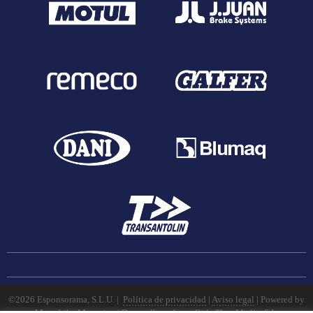
©2026 Esponsorama, S.L.U. |
Política de privacidad
|
Aviso legal
| Powered by
Motorbike Magazine
|
Desarrollo web por
Ride Thru Media, S.L.