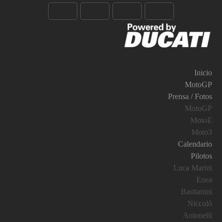
Inicio
MotoGP
Prensa / Fotos
MotoGP
MotoE
Moto3
Calendario
Pilotos
Luca Marini
Enea
Bastianini
Niccolò
Antonelli