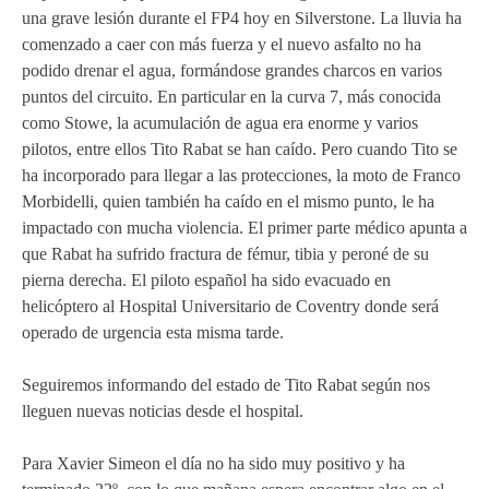
una grave lesión durante el FP4 hoy en Silverstone. La lluvia ha
MOTOE 2019
comenzado a caer con más fuerza y el nuevo asfalto no ha
podido drenar el agua, formándose grandes charcos en varios
MOTOGP 2018
puntos del circuito. En particular en la curva 7, más conocida
como Stowe, la acumulación de agua era enorme y varios
MOTO3 2018
pilotos, entre ellos Tito Rabat se han caído. Pero cuando Tito se
ha incorporado para llegar a las protecciones, la moto de Franco
TEMPORADA 2017
Morbidelli, quien también ha caído en el mismo punto, le ha
impactado con mucha violencia. El primer parte médico apunta a
que Rabat ha sufrido fractura de fémur, tibia y peroné de su
pierna derecha. El piloto español ha sido evacuado en
helicóptero al Hospital Universitario de Coventry donde será
operado de urgencia esta misma tarde.
Seguiremos informando del estado de Tito Rabat según nos
lleguen nuevas noticias desde el hospital.
Para Xavier Simeon el día no ha sido muy positivo y ha