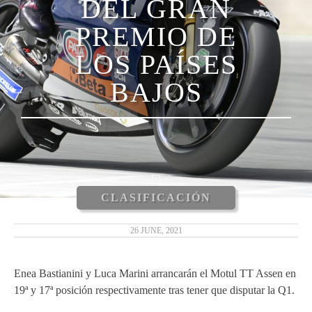
DEL GRAN
LUCA MARINI
PREMIO DE
ENEA BASTIANINI
LOS PAÍSES
NICCOLÒ ANTONELLI
BAJOS
CARLOS TATAY
XAVIER CARDELÚS
ERIC GRANADO
CLASIFICACIÓN
ANDRÉ PIRES
26 JUNE, 2021
MOTOGP 2019
Enea Bastianini y Luca Marini arrancarán el Motul TT Assen en
19ª y 17ª posición respectivamente tras tener que disputar la Q1.
MOTO3 2019