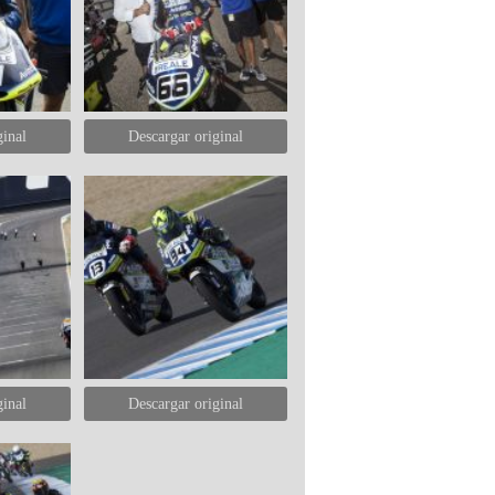
ginal
Descargar original
ginal
Descargar original