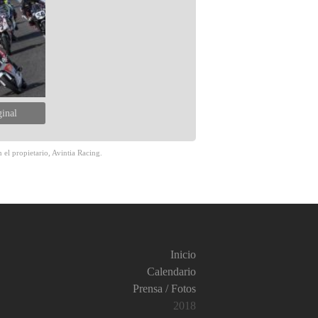
ginal
 el propietario, Avintia Racing.
Inicio
Calendario
Prensa / Fotos
2018