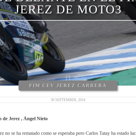
JEREZ DE MOTO3
FIM CEV JEREZ CARRERA
30 SEPTEMBER, 2018
 de Jerez , Ángel Nieto
ez no se ha rematado como se esperaba pero Carlos Tatay ha estado lu