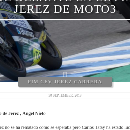
JEREZ DE MOTO3
FIM CEV JEREZ CARRERA
30 SEPTEMBER, 2018
 de Jerez , Ángel Nieto
ez no se ha rematado como se esperaba pero Carlos Tatay ha estado lu