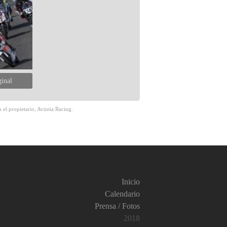
ginal
 el propietario, Avintia Racing.
Inicio
Calendario
Prensa / Fotos
2018