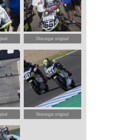
ginal
Descargar original
ginal
Descargar original